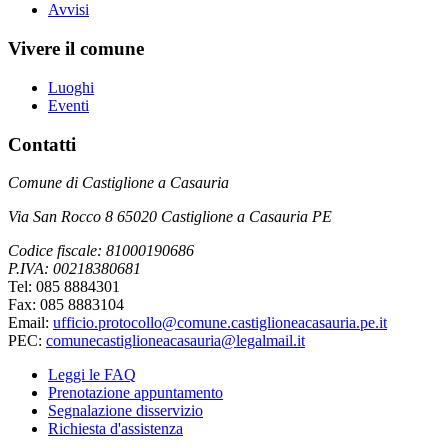
Avvisi
Vivere il comune
Luoghi
Eventi
Contatti
Comune di Castiglione a Casauria
Via San Rocco 8 65020 Castiglione a Casauria PE
Codice fiscale: 81000190686
P.IVA: 00218380681
Tel: 085 8884301
Fax: 085 8883104
Email:
ufficio.protocollo@comune.castiglioneacasauria.pe.it
PEC:
comunecastiglioneacasauria@legalmail.it
Leggi le FAQ
Prenotazione appuntamento
Segnalazione disservizio
Richiesta d'assistenza