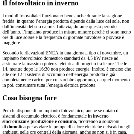
Il fotovoltaico in inverno
I moduli fotovoltaici funzionano bene anche durante la stagione
fredda, in quanto l’energia prodotta dipende dalla luce del sole, non
dall’intensità del suo calore. Tuttavia, durante questo periodo
dell’anno, l’impianto produce in misura minore perché ci sono meno
ore di luce solare e la frequenza di giornate nuvolose o piovose è
maggiore.
Secondo le rilevazioni ENEA in una giornata tipo di novembre, un
impianto fotovoltaico domestico standard da 4,5 kW riesce ad
assicurare la massima potenza elettrica di progetto tra le ore 11 e le
14, mentre dopo le 16:30 non produce energia. Inoltre, è emerso che
alle ore 12 il sistema di accumulo dell’energia prodotta è già
completamente carico, per cui sarebbe opportuno, da quel momento
in poi, consumare tutta l’energia elettrica prodotta.
Cosa bisogna fare
Per chi dispone di un impianto fotovoltaico, anche se dotato di
sistemi di accumulo elettrico, è fondamentale
in inverno
sincronizzare produzione e consumo
, ricorrendo a soluzioni
di
domotica
per avviare le pompe di calore elettriche e riscaldare gli
ambienti nelle ore centrali della giornata, anche se non si è in casa.