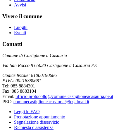
Avvisi
Vivere il comune
Luoghi
Eventi
Contatti
Comune di Castiglione a Casauria
Via San Rocco 8 65020 Castiglione a Casauria PE
Codice fiscale: 81000190686
P.IVA: 00218380681
Tel: 085 8884301
Fax: 085 8883104
Email:
ufficio.protocollo@comune.castiglioneacasauria.pe.it
PEC:
comunecastiglioneacasauria@legalmail.it
Leggi le FAQ
Prenotazione appuntamento
Segnalazione disservizio
Richiesta d'assistenza