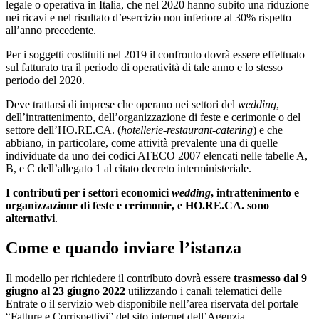
legale o operativa in Italia, che nel 2020 hanno subito una riduzione
nei ricavi e nel risultato d’esercizio non inferiore al 30% rispetto
all’anno precedente.
Per i soggetti costituiti nel 2019 il confronto dovrà essere effettuato
sul fatturato tra il periodo di operatività di tale anno e lo stesso
periodo del 2020.
Deve trattarsi di imprese che operano nei settori del
wedding
,
dell’intrattenimento, dell’organizzazione di feste e cerimonie o del
settore dell’HO.RE.CA. (
hotellerie-restaurant-catering
) e che
abbiano, in particolare, come attività prevalente una di quelle
individuate da uno dei codici ATECO 2007 elencati nelle tabelle A,
B, e C dell’allegato 1 al citato decreto interministeriale.
I contributi per i settori economici
wedding
, intrattenimento e
organizzazione di feste e cerimonie, e HO.RE.CA. sono
alternativi
.
Come e quando inviare l’istanza
Il modello per richiedere il contributo dovrà essere
trasmesso dal 9
giugno al 23 giugno 2022
utilizzando i canali telematici delle
Entrate o il servizio web disponibile nell’area riservata del portale
“Fatture e Corrispettivi” del sito internet dell’Agenzia.