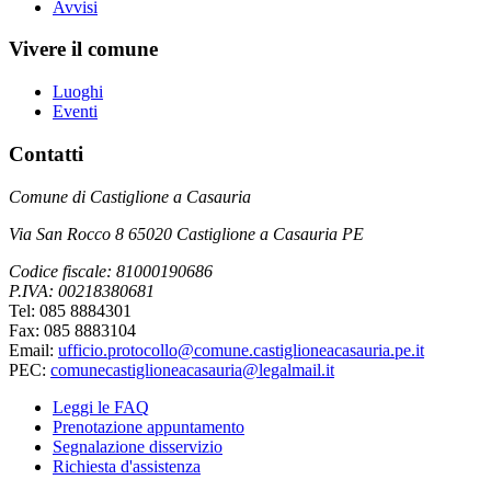
Avvisi
Vivere il comune
Luoghi
Eventi
Contatti
Comune di Castiglione a Casauria
Via San Rocco 8 65020 Castiglione a Casauria PE
Codice fiscale: 81000190686
P.IVA: 00218380681
Tel: 085 8884301
Fax: 085 8883104
Email:
ufficio.protocollo@comune.castiglioneacasauria.pe.it
PEC:
comunecastiglioneacasauria@legalmail.it
Leggi le FAQ
Prenotazione appuntamento
Segnalazione disservizio
Richiesta d'assistenza