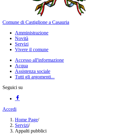
Comune di Castiglione a Casauria
Amministrazione
Novità
Servizi
Vivere il comune
Accesso all'informazione
Acqua
Assistenza sociale
Tutti gli argomenti...
Seguici su
Accedi
Home Page
/
Servizi
/
Appalti pubblici